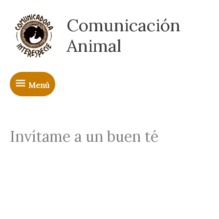
Skip
Menú
to
Comunicación
content
Animal
Menú
Invítame a un buen té